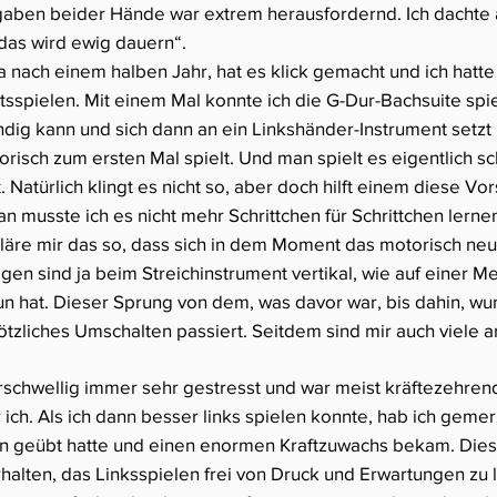
ben beider Hände war extrem herausfordernd. Ich dachte a
as wird ewig dauern“.
nach einem halben Jahr, hat es klick gemacht und ich hatte p
spielen. Mit einem Mal konnte ich die G-Dur-Bachsuite spiel
ndig kann und sich dann an ein Linkshänder-Instrument setz
orisch zum ersten Mal spielt. Und man spielt es eigentlich s
. Natürlich klingt es nicht so, aber doch hilft einem diese Vo
 musste ich es nicht mehr Schrittchen für Schrittchen lern
erkläre mir das so, dass sich in dem Moment das motorisch n
en sind ja beim Streichinstrument vertikal, wie auf einer M
 tun hat. Dieser Sprung von dem, was davor war, bis dahin, wu
ötzliches Umschalten passiert. Seitdem sind mir auch viele a
erschwellig immer sehr gestresst und war meist kräftezehre
r ich. Als ich dann besser links spielen konnte, hab ich geme
en geübt hatte und einen enormen Kraftzuwachs bekam. Dieses
halten, das Linksspielen frei von Druck und Erwartungen zu l