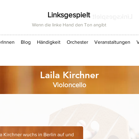
Linksgespielt
Wenn die linke Hand den Ton angibt
rInnen
Blog
Händigkeit
Orchester
Veranstaltungen
V
Laila Kirchner
Violoncello
la Kirchner wuchs in Berlin auf und