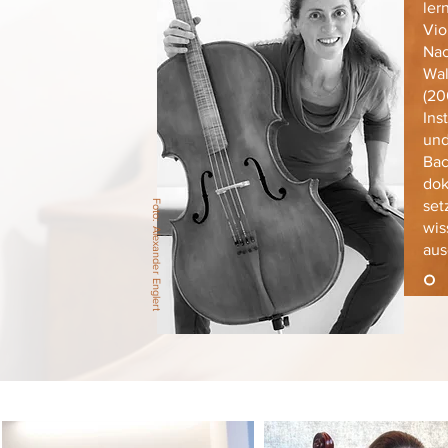
ler
Vio
Nac
Wal
(20
Ins
und
Bac
dok
set
Foto: Alexander Englert
wis
aus