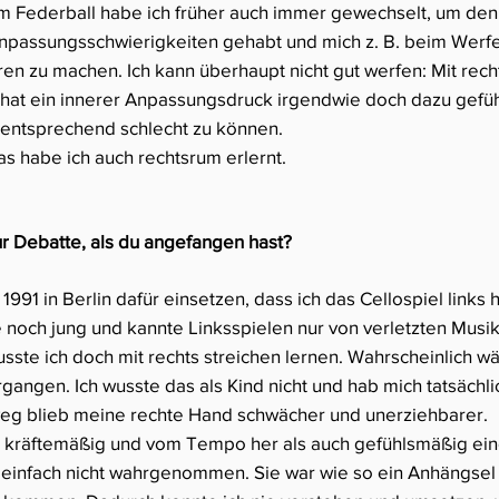
 Federball habe ich früher auch immer gewechselt, um den an
 Anpassungsschwierigkeiten gehabt und mich z. B. beim Werfe
en zu machen. Ich kann überhaupt nicht gut werfen: Mit recht
 Da hat ein innerer Anpassungsdruck irgendwie doch dazu gef
 entsprechend schlecht zu können.
as habe ich auch rechtsrum erlernt.
ur Debatte, als du angefangen hast?
1991 in Berlin dafür einsetzen, dass ich das Cellospiel links
noch jung und kannte Linksspielen nur von verletzten Musiker
sste ich doch mit rechts streichen lernen. Wahrscheinlich wä
angen. Ich wusste das als Kind nicht und hab mich tatsächlic
eg blieb meine rechte Hand schwächer und unerziehbarer.
l kräftemäßig und vom Tempo her als auch gefühlsmäßig ein
e einfach nicht wahrgenommen. Sie war wie so ein Anhängsel