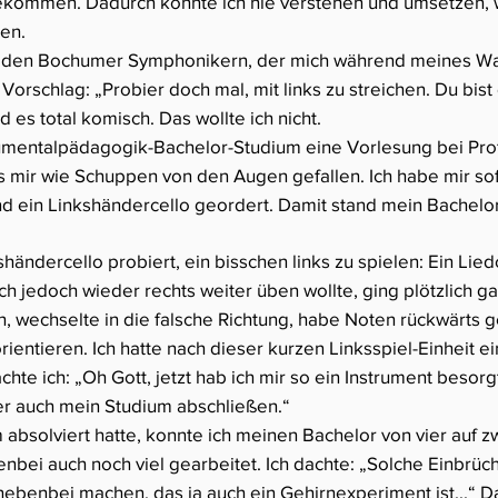
ekommen. Dadurch konnte ich nie verstehen und umsetzen, wa
en.
on den Bochumer Symphonikern, der mich während meines W
Vorschlag: „Probier doch mal, mit links zu streichen. Du bis
 es total komisch. Das wollte ich nicht.
trumentalpädagogik-Bachelor-Studium eine Vorlesung bei Prof
es mir wie Schuppen von den Augen gefallen. Ich habe mir s
 und ein Linkshändercello geordert. Damit stand mein Bachel
ndercello probiert, ein bisschen links zu spielen: Ein Liedc
ich jedoch wieder rechts weiter üben wollte, ging plötzlich ga
en, wechselte in die falsche Richtung, habe Noten rückwärts 
ientieren. Ich hatte nach dieser kurzen Linksspiel-Einheit ei
hte ich: „Oh Gott, jetzt hab ich mir so ein Instrument besorg
er auch mein Studium abschließen.“
 absolviert hatte, konnte ich meinen Bachelor von vier auf 
bei auch noch viel gearbeitet. Ich dachte: „Solche Einbrüche
 nebenbei machen, das ja auch ein Gehirnexperiment ist...“ 