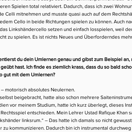
ren Spielen total relativiert. Dadurch, dass ich zwei Wohnu
ide Celli mitnehmen und musste quasi auch auf dem Rechtshä
jedem Cello in beide Richtungen spielen zu können. Auch na
 das Linkshändercello setzen und einfach losspielen, weil d
scht zu spielen. Es ist nichts Neues und Überforderndes mehr
ntierst du dein Umlernen genau und gibst zum Beispiel an, 
geübt hast. Ich finde es ziemlich krass, dass du so bald sc
 so gut mit dem Umlernen?
 – motorisch absolutes Neulernen.
selbst beigebracht, hatte also schon mehrere Saiteninstrum
ndien vor meinem Studium, hatte ich kurz überlegt, dieses In
Rechtsspiel entschieden. Mein Lehrer Ustad Rafique Khan sag
nkshänder linksrum.“ – Das hatte ich damals so nicht gewusst
ar zu kommunizieren. Dadurch bin ich instrumental durchwe