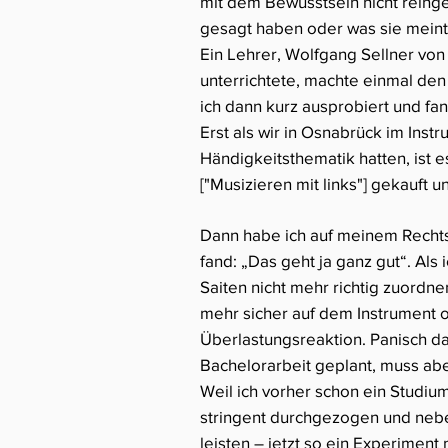
mit dem Bewusstsein nicht reing
gesagt haben oder was sie meint
Ein Lehrer, Wolfgang Sellner v
unterrichtete, machte einmal den 
ich dann kurz ausprobiert und fand
Erst als wir in Osnabrück im Ins
Händigkeitsthematik hatten, ist 
["Musizieren mit links"] gekauft
Dann habe ich auf meinem Rechtshä
fand: „Das geht ja ganz gut“. Als 
Saiten nicht mehr richtig zuordn
mehr sicher auf dem Instrument or
Überlastungsreaktion. Panisch dac
Bachelorarbeit geplant, muss ab
Weil ich vorher schon ein Studium
stringent durchgezogen und neben
leisten – jetzt so ein Experiment