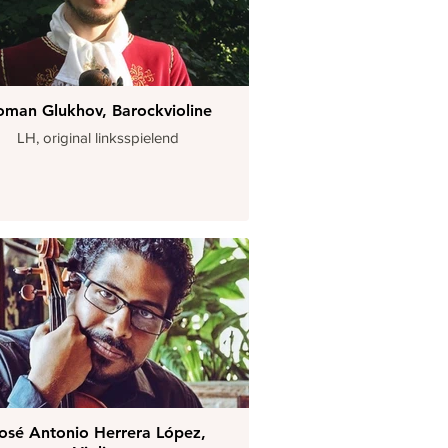
oman Glukhov, Barockvioline
LH, original linksspielend
osé Antonio Herrera López,