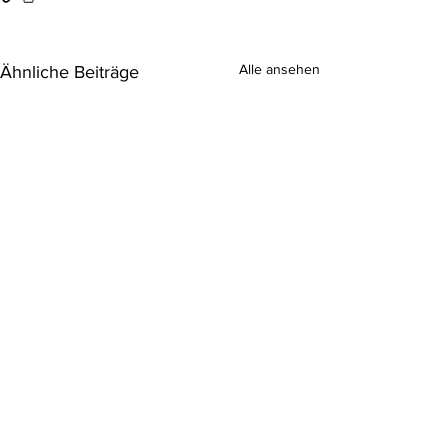
Alle ansehen
Ähnliche Beiträge
Erfahrungsberichte
(44)
44 Beiträge
Streichinstrumente
(27)
27 Beiträge
Klavier
(12)
12 Beiträge