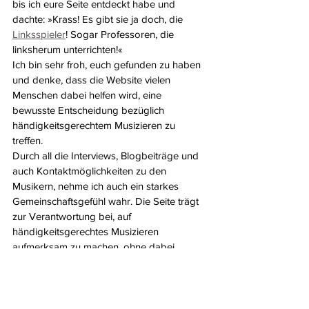
bis ich eure Seite entdeckt habe und 
dachte: »Krass! Es gibt sie ja doch, die 
Linksspieler
! Sogar Professoren, die 
linksherum unterrichten!«
Ich bin sehr froh, euch gefunden zu haben 
und denke, dass die Website vielen 
Menschen dabei helfen wird, eine 
bewusste Entscheidung bezüglich 
händigkeitsgerechtem Musizieren zu 
treffen. 
Durch all die Interviews, Blogbeiträge und 
auch Kontaktmöglichkeiten zu den 
Musikern, nehme ich auch ein starkes 
Gemeinschaftsgefühl wahr. Die Seite trägt 
zur Verantwortung bei, auf 
händigkeitsgerechtes Musizieren 
aufmerksam zu machen, ohne dabei 
ideologisch zu werden. Ich möchte Danke 
sagen an die Seite Linksgespielt.
Vielen Dank für dieses schöne Kompliment 