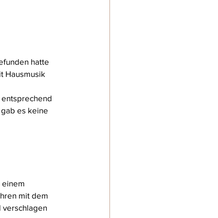
gefunden hatte 
it Hausmusik 
t entsprechend 
 gab es keine 
n einem 
ahren mit dem 
d verschlagen 