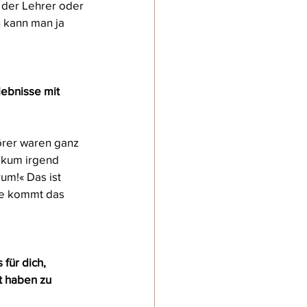
 der Lehrer oder 
 kann man ja 
ebnisse mit 
örer waren ganz 
ikum irgend 
um!« Das ist 
ie kommt das 
für dich, 
t haben zu 