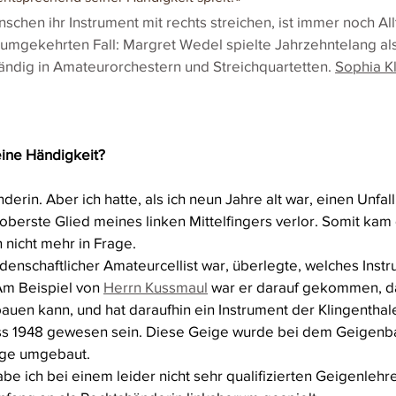
chen ihr Instrument mit rechts streichen, ist immer noch All
 umgekehrten Fall: Margret Wedel spielte Jahrzehntelang als
ändig in Amateurorchestern und Streichquartetten. 
Sophia K
ine Händigkeit? 
derin. Aber ich hatte, als ich neun Jahre alt war, einen Unfall
berste Glied meines linken Mittelfingers verlor. Somit kam 
 nicht mehr in Frage. 
idenschaftlicher Amateurcellist war, überlegte, welches Instr
Am Beispiel von 
Herrn Kussmaul
 war er darauf gekommen, d
uen kann, und hat daraufhin ein Instrument der Klingenthale
ss 1948 gewesen sein. Diese Geige wurde bei dem Geigenb
ige umgebaut. 
be ich bei einem leider nicht sehr qualifizierten Geigenlehre