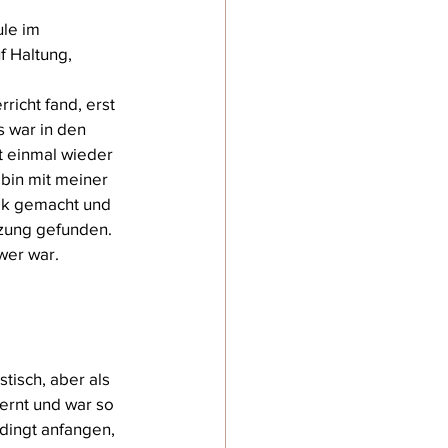
le im 
f Haltung, 
richt fand, erst 
 war in den 
t einmal wieder 
bin mit meiner 
sik gemacht und 
tzung gefunden. 
wer war.
tisch, aber als 
ernt und war so 
edingt anfangen, 