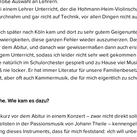
roße Auswahl an Lehrern. 
bei einem Lehrer Unterricht, der die Hohmann-Heim-Violinschu
rchnahm und gar nicht auf Technik, vor allen Dingen nicht au
 ich später nach Köln kam und dort zu sehr gutem Geigenunter
wierigkeiten, diese ganzen Fehler wieder auszumerzen. Das
or dem Abitur, und danach war gewissermaßen dann auch ers
gem Unterricht, sodass ich leider nicht sehr weit gekommen 
e natürlich im Schulorchester gespielt und zu Hause viel Mu
ß nie locker. Er hat immer Literatur für unsere Familienbese
t, aber oft auch Kammermusik, die für mich eigentlich zu sch
che. Wie kam es dazu?
kurz vor dem Abitur in einem Konzert – zwar nicht direkt solis
listen in der Passionsmusik von Johann Theile – kennengel
ng dieses Instruments, dass für mich feststand: »Ich will unb