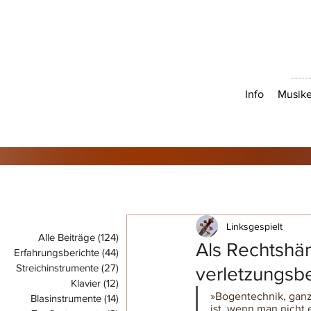
Info
Musike
Linksgespielt
Alle Beiträge
(124)
124 Beiträge
Als Rechtshän
Erfahrungsberichte
(44)
44 Beiträge
Streichinstrumente
(27)
27 Beiträge
verletzungsbe
Klavier
(12)
12 Beiträge
»Bogentechnik, ganz
Blasinstrumente
(14)
14 Beiträge
ist, wenn man nicht 