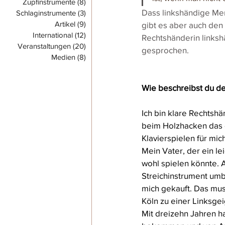
Zupfinstrumente
(8)
8 Beiträge
Dass linkshändige Mens
Schlaginstrumente
(3)
3 Beiträge
Artikel
(9)
9 Beiträge
gibt es aber auch den
International
(12)
12 Beiträge
Rechtshänderin linksh
Veranstaltungen
(20)
20 Beiträge
gesprochen.
Medien
(8)
8 Beiträge
Wie beschreibst du de
Ich bin klare Rechtshän
beim Holzhacken das o
Klavierspielen für mich
Mein Vater, der ein le
wohl spielen könnte. 
Streichinstrument umba
mich gekauft. Das mu
Köln zu einer Linksge
Mit dreizehn Jahren ha