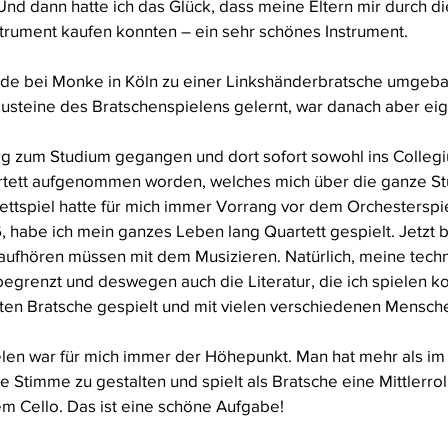
Und dann hatte ich das Glück, dass meine Eltern mir durch di
strument kaufen konnten – ein sehr schönes Instrument.
de bei Monke in Köln zu einer Linkshänderbratsche umgebau
usteine des Bratschenspielens gelernt, war danach aber eige
rg zum Studium gegangen und dort sofort sowohl ins Colleg
artett aufgenommen worden, welches mich über die ganze St
ettspiel hatte für mich immer Vorrang vor dem Orchesterspiel
56, habe ich mein ganzes Leben lang Quartett gespielt. Jetzt b
aufhören müssen mit dem Musizieren. Natürlich, meine tech
egrenzt und deswegen auch die Literatur, die ich spielen ko
tten Bratsche gespielt und mit vielen verschiedenen Mensch
ielen war für mich immer der Höhepunkt. Man hat mehr als im
e Stimme zu gestalten und spielt als Bratsche eine Mittlerro
 Cello. Das ist eine schöne Aufgabe!