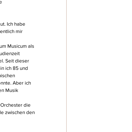
e 
t. Ich habe 
ntlich mir 
ium Musicum als 
udienzeit 
. Seit dieser 
in ich 85 und 
nischen 
nnte. Aber ich 
en Musik 
 Orchester die 
lle zwischen den 