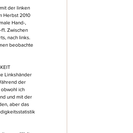
mit der linken 
m Herbst 2010 
imale Hand-, 
f1. Zwischen 
s, nach links. 
omen beobachte 
KEIT 
te Linkshänder 
 Während der 
 obwohl ich 
nd und mit der 
den, aber das 
igkeitsstatistik 