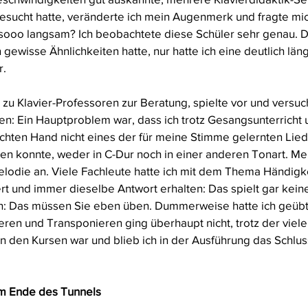
esucht hatte, veränderte ich mein Augenmerk und fragte mi
 sooo langsam? Ich beobachtete diese Schüler sehr genau. Dab
n gewisse Ähnlichkeiten hatte, nur hatte ich eine deutlich län
. 
 zu Klavier-Professoren zur Beratung, spielte vor und versu
n: Ein Hauptproblem war, dass ich trotz Gesangsunterricht u
echten Hand nicht eines der für meine Stimme gelernten Lie
en konnte, weder in C-Dur noch in einer anderen Tonart. Me
lodie an. Viele Fachleute hatte ich mit dem Thema Händigk
ert und immer dieselbe Antwort erhalten: Das spielt gar keine
ch: Das müssen Sie eben üben. Dummerweise hatte ich geübt,
eren und Transponieren ging überhaupt nicht, trotz der vielen
 In den Kursen war und blieb ich in der Ausführung das Schluss
am Ende des Tunnels