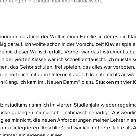
nmerkungen in eckigen Klammern aktualisiert.
hüringen das Licht der Welt in einer Familie, in der es ein Kla
ig darauf. Ich wollte schon in der Vorschulzeit Klavier spiele
e mir dieser Wunsch erfüllt. Vorher war das Instrument tab
in der vierten Klasse war ich schnell enttäuscht. Ich musste 
en, das Gehör schulen, frei spielen, das alles war verboten.
hren hörte ich mit dem Unterricht auf. Ich konnte nichts auswe
en Klang. Ich kam im „Neuen Damm“ bis zu Stücken mit vier 
instudiums nahm ich im vierten Studienjahr wieder regelmä
tücke gelangen mir nur sehr „nähmaschinenartig“. Auswendig
g es mir nicht, die neuen Anforderungen meiner Lehrerin an
on zu integrieren. Anschließend war ich mehrere Jahre als A
ch immer ein eigenes Klavier.