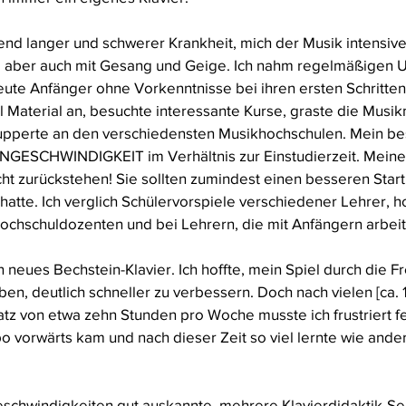
nd langer und schwerer Krankheit, mich der Musik intensive
 aber auch mit Gesang und Geige. Ich nahm regelmäßigen Un
eute Anfänger ohne Vorkenntnisse bei ihren ersten Schritten 
iel Material an, besuchte interessante Kurse, graste die Musi
nupperte an den verschiedensten Musikhochschulen. Mein b
RNGESCHWINDIGKEIT im Verhältnis zur Einstudierzeit. Meine 
ht zurückstehen! Sie sollten zumindest einen besseren Start
atte. Ich verglich Schülervorspiele verschiedener Lehrer, ho
 Hochschuldozenten und bei Lehrern, die mit Anfängern arbei
n neues Bechstein-Klavier. Ich hoffte, mein Spiel durch die Fr
en, deutlich schneller zu verbessern. Doch nach vielen [ca. 
tz von etwa zehn Stunden pro Woche musste ich frustriert fes
vorwärts kam und nach dieser Zeit so viel lernte wie andere
eschwindigkeiten gut auskannte, mehrere Klavierdidaktik-S