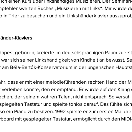
 ich einen Kurs über linkshändiges Musizieren. Der Seminarle
pfehlenswerten Buches „Musizieren mit links“. Mir wurde do
 in Trier zu besuchen und ein Linkshänderklavier auszuprob
änder-Klaviers
dapest geboren, kreierte im deutschsprachigen Raum zuerst
 war sich seiner Linkshändigkeit von Kindheit an bewusst. Se
r am Béla-Bartók-Konservatorium in der ungarischen Hauptst
hr, dass er mit einer melodieführenden rechten Hand der Mu
verleihen konnte, den er empfand. Er wurde auf den Klang 
ochen, der seinem wahren Talent nicht entsprach. So versah 
spiegelten Tastatur und spielte tonlos darauf. Das fühlte sich
so ein Piano zu besitzen. 1992 spielte er zum ersten Mal dre
board mit gespiegelter Tastatur, ermöglicht durch den MIDI