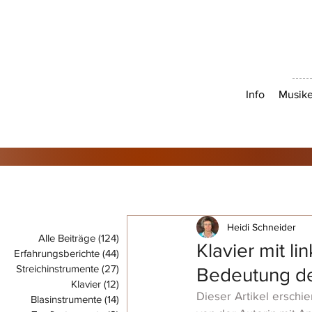
Info
Musike
Heidi Schneider
Alle Beiträge
(124)
124 Beiträge
Klavier mit l
Erfahrungsberichte
(44)
44 Beiträge
Streichinstrumente
(27)
27 Beiträge
Bedeutung de
Klavier
(12)
12 Beiträge
Dieser Artikel erschi
Blasinstrumente
(14)
14 Beiträge