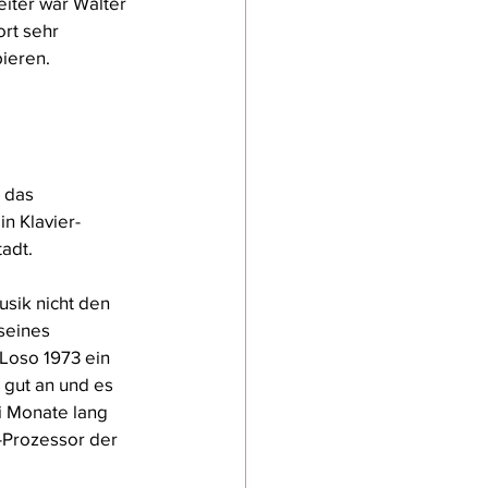
iter war Walter 
rt sehr 
ieren.
 das 
in Klavier-
adt.
sik nicht den 
seines 
Loso 1973 ein 
 gut an und es 
i Monate lang 
-Prozessor der 