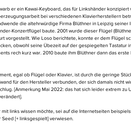
warb er ein Kawai-Keyboard, das für Linkshänder konzipiert
Überzeugungsarbeit bei verschiedenen Klavierherstellern bet
endwende die altehrwürdige Firma Blüthner in Leipzig seiner
der-Konzertflügel baute. 2001 wurde dieser Flügel (Blüthner 
t vorgestellt. Wie Loso berichtete, konnte er dem Flügel sc
ocken, obwohl seine Übezeit auf der gespiegelten Tastatur i
ments rech kurz war. 2010 baute ihm Blüthner dann das erste
ment, egal ob Flügel oder Klavier, ist durch die geringe Stüc
and für den Hersteller verbunden, der sich damals nicht wir
chlug. [Anmerkung Mai 2022: das hat sich leider extrem zu 
erändert]. 
mit links wissen möchte, sei auf die Internetseiten beispie
 Seed [+ linksgespielt] verwiesen.