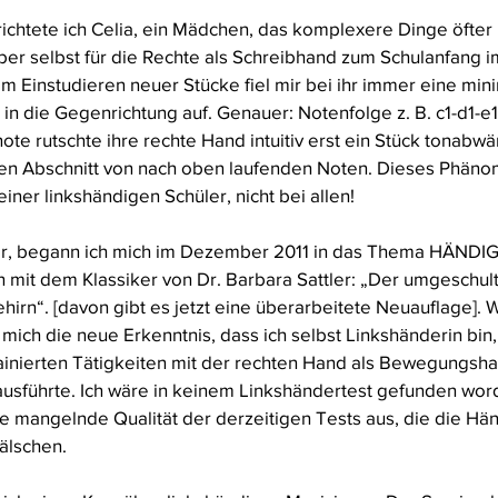
richtete ich Celia, ein Mädchen, das komplexere Dinge öfter 
aber selbst für die Rechte als Schreibhand zum Schulanfang i
m Einstudieren neuer Stücke fiel mir bei ihr immer eine min
n die Gegenrichtung auf. Genauer: Notenfolge z. B. c1-d1-e1-
te rutschte ihre rechte Hand intuitiv erst ein Stück tonabwärt
en Abschnitt von nach oben laufenden Noten. Dieses Phän
einer linkshändigen Schüler, nicht bei allen!
war, begann ich mich im Dezember 2011 in das Thema HÄNDIG
n mit dem Klassiker von Dr. Barbara Sattler: „Der umgeschul
hirn“. [davon gibt es jetzt eine überarbeitete Neuauflage].
 mich die neue Erkenntnis, dass ich selbst Linkshänderin bin,
ainierten Tätigkeiten mit der rechten Hand als Bewegungsha
ausführte. Ich wäre in keinem Linkshändertest gefunden wor
e mangelnde Qualität der derzeitigen Tests aus, die die Händ
fälschen.