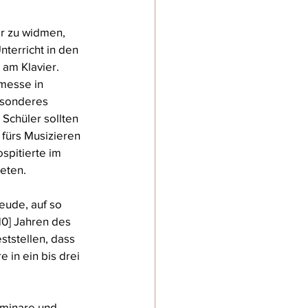
r zu widmen, 
terricht in den 
am Klavier. 
kmesse in 
esonderes 
Schüler sollten 
 fürs Musizieren 
spitierte im 
teten.
eude, auf so 
10] Jahren des 
tstellen, dass 
 in ein bis drei 
eminare und 