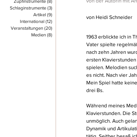
von der Autorin mit A
Zupfinstrumente
(8)
8 Beiträge
Schlaginstrumente
(3)
3 Beiträge
Artikel
(9)
9 Beiträge
von Heidi Schneider
International
(12)
12 Beiträge
Veranstaltungen
(20)
20 Beiträge
Medien
(8)
8 Beiträge
1963 erblickte ich in T
Vater spielte regelmäß
nach zehn Jahren wurd
ersten Klavierstunden 
spielen. Melodien such
es nicht. Nach vier Ja
Mein Spiel hatte kein
drei Bs.
Während meines Mediz
Klavierstunden. Die S
unmöglich. Auch gelan
Dynamik und Artikulati
tätig. Seither besaß i