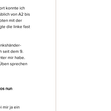
rt konnte ich 
üblich von A2 bis 
ten mit der 
e die linke fast 
inkshänder-
h seit dem 9. 
nter mir habe. 
 Üben sprechen 
os nun 
 mir ja ein 