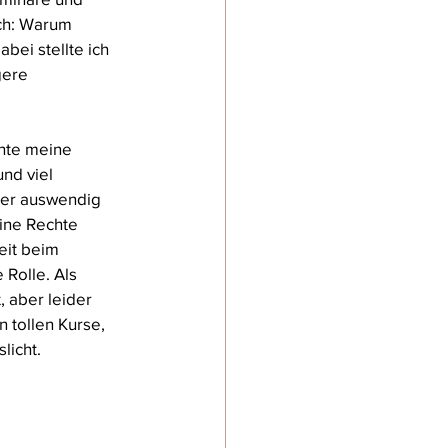
ch: Warum 
ei stellte ich 
gere 
chte meine 
nd viel 
der auswendig 
ine Rechte 
eit beim 
 Rolle. Als 
 aber leider 
 tollen Kurse, 
licht.