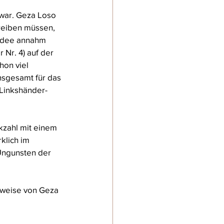
 war. Geza Loso 
reiben müssen, 
 Idee annahm 
Nr. 4) auf der 
hon viel 
nsgesamt für das 
 Linkshänder-
kzahl mit einem 
klich im 
Ungunsten der 
lsweise von Geza 