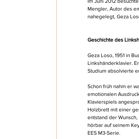
Im Juni 2012 besuchte
Mengler, Autor des em
nahegelegt, Geza Loso
Geschichte des Linksh
Geza Loso, 1951 in Bu
Linkshänderklavier. Er
Studium absolvierte e
Schon früh nahm er wa
emotionalen Ausdruck 
Klavierspiels angespr
Holzbrett mit einer ge
entstand der Wunsch, 
hörbar auf seinem Key
EES M3-Serie.