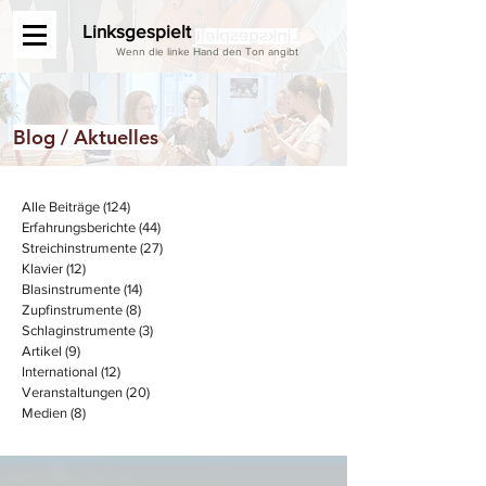
Linksgespielt
Wenn die linke Hand den Ton angibt
Blog / Aktuelles
Alle Beiträge
(124)
124 Beiträge
Erfahrungsberichte
(44)
44 Beiträge
Streichinstrumente
(27)
27 Beiträge
Klavier
(12)
12 Beiträge
Blasinstrumente
(14)
14 Beiträge
Zupfinstrumente
(8)
8 Beiträge
Schlaginstrumente
(3)
3 Beiträge
Artikel
(9)
9 Beiträge
International
(12)
12 Beiträge
Veranstaltungen
(20)
20 Beiträge
Medien
(8)
8 Beiträge