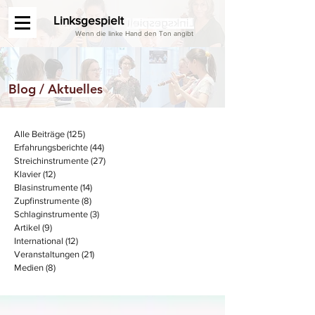
Linksgespielt
Wenn die linke Hand den Ton angibt
Blog / Aktuelles
Alle Beiträge
(125)
125 Beiträge
Erfahrungsberichte
(44)
44 Beiträge
Streichinstrumente
(27)
27 Beiträge
Klavier
(12)
12 Beiträge
Blasinstrumente
(14)
14 Beiträge
Zupfinstrumente
(8)
8 Beiträge
Schlaginstrumente
(3)
3 Beiträge
Artikel
(9)
9 Beiträge
International
(12)
12 Beiträge
Veranstaltungen
(21)
21 Beiträge
Medien
(8)
8 Beiträge