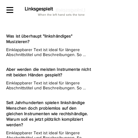
Linksgespielt
When the left hand sets the tone
Was ist überhaupt "linkshändiges"
Musizieren?
Einklappbarer Text ist ideal für längere 
Abschnittstitel und Beschreibungen. So 
können Personen auf alle notwendigen 
Informationen zugreifen, während das Layout 
übersichtlich bleibt. Verlinke deinen Text 
Aber werden die meisten Instrumente nicht
beliebig oder richte ein Textfeld ein, das sich 
mit beiden Händen gespielt?
per Klick vergrößert. Text hier eingeben ...
Einklappbarer Text ist ideal für längere 
Abschnittstitel und Beschreibungen. So 
können Personen auf alle notwendigen 
Informationen zugreifen, während das Layout 
übersichtlich bleibt. Verlinke deinen Text 
Seit Jahrhunderten spielen linkshändige
beliebig oder richte ein Textfeld ein, das sich 
Menschen doch problemlos auf den
per Klick vergrößert. Text hier eingeben ...
gleichen Instrumenten wie rechtshändige.
Warum soll es jetzt plötzlich kompliziert
werden?
Einklappbarer Text ist ideal für längere 
Abschnittstitel und Beschreibungen. So 