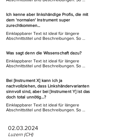
können Personen auf alle notwendigen 
Informationen zugreifen, während das Layout 
übersichtlich bleibt. Verlinke deinen Text 
Ich kenne aber linkshändige Profis, die mit
beliebig oder richte ein Textfeld ein, das sich 
dem 'normalen' Instrument super
per Klick vergrößert. Text hier eingeben ...
zurechtkommen...
Einklappbarer Text ist ideal für längere 
Abschnittstitel und Beschreibungen. So 
können Personen auf alle notwendigen 
Informationen zugreifen, während das Layout 
übersichtlich bleibt. Verlinke deinen Text 
Was sagt denn die Wissenschaft dazu?
beliebig oder richte ein Textfeld ein, das sich 
Einklappbarer Text ist ideal für längere 
per Klick vergrößert. Text hier eingeben ...
Abschnittstitel und Beschreibungen. So 
können Personen auf alle notwendigen 
Informationen zugreifen, während das Layout 
übersichtlich bleibt. Verlinke deinen Text 
Bei [Instrument X] kann ich ja
beliebig oder richte ein Textfeld ein, das sich 
nachvollziehen, dass Linkshändervarianten
per Klick vergrößert. Text hier eingeben ...
sinnvoll sind, aber bei [Instrument Y] ist das
doch total unnötig...?
Einklappbarer Text ist ideal für längere 
Abschnittstitel und Beschreibungen. So 
können Personen auf alle notwendigen 
Informationen zugreifen, während das Layout 
übersichtlich bleibt. Verlinke deinen Text 
02.03.2024
beliebig oder richte ein Textfeld ein, das sich 
per Klick vergrößert. Text hier eingeben ...
Luzern (CH)