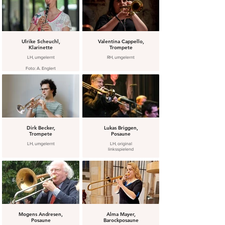
Ulrike Scheuchl,
Valentina Cappello,
Klarinette
Trompete
LH, umgelernt
RH, umgelernt
Foto: A. Englert
Dirk Becker,
Lukas Briggen,
Trompete
Posaune
LH, umgelernt
LH, original
linksspielend
Mogens Andresen,
Alma Mayer,
Posaune
Barockposaune