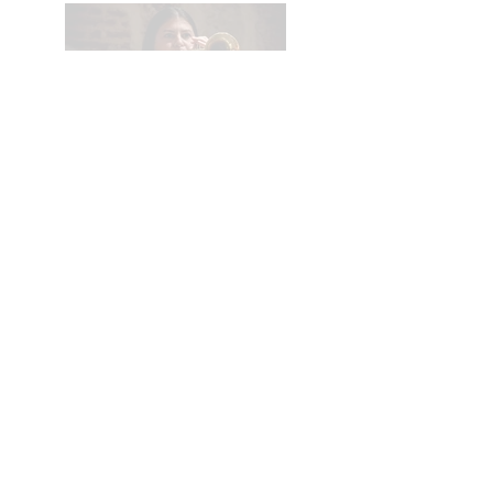
handed trumpet
"Now I can play without pain"
– Valentina Cappello's left-
handed trumpet story
Short article: Recorder played
left-handed
Playing the Indian bansuri to
the left – Pandit Pravin
Godkhindi
1
/
2