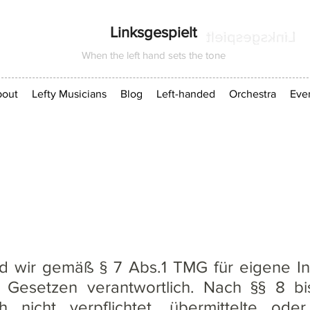
Linksgespielt
When the left hand sets the tone
out
Lefty Musicians
Blog
Left-handed
Orchestra
Eve
nd wir gemäß § 7 Abs.1 TMG für eigene In
 Gesetzen verantwortlich. Nach §§ 8 bi
h nicht verpflichtet, übermittelte od