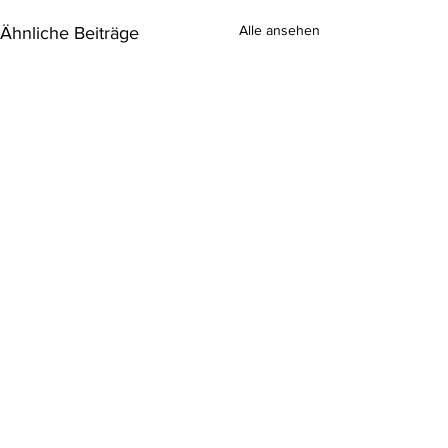
Alle ansehen
Ähnliche Beiträge
Erfahrungsberichte
(44)
44 Beiträge
Streichinstrumente
(27)
27 Beiträge
Klavier
(12)
12 Beiträge
Blasinstrumente
(14)
14 Beiträge
Zupfinstrumente
(8)
8 Beiträge